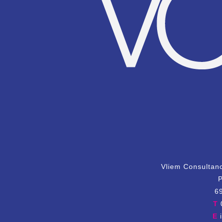
Vliem Consultan
P
6
T
E